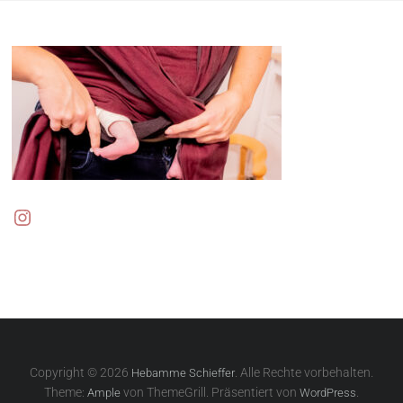
Instagram
Copyright © 2026
. Alle Rechte vorbehalten.
Hebamme Schieffer
Theme:
von ThemeGrill. Präsentiert von
.
Ample
WordPress