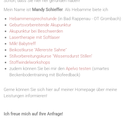
Schön, dass Sie hier her gefunden haben!
Mein Name ist
Mandy Schieffer
. Als Hebamme biete ich
Hebammensprechstunde
(in Bad Rappenau - OT Grombach)
Geburtsvorbereitende Akupunktur
Akupunktur bei Beschwerden
Lasertherapie mit Softlaser
Milk! Babytreff
Beikostkurse "Allererste Sahne"
Stillvorbereitungskurse "Wissensdurst Stillen"
Stoffwindelworkshops
zudem können Sie bei mir den
Apelvo testen
(smartes
Beckenbodentraining mit Biofeedback)
Gerne können Sie sich hier auf meiner Homepage über meine
Leistungen informieren!
Ich freue mich auf Ihre Anfrage!