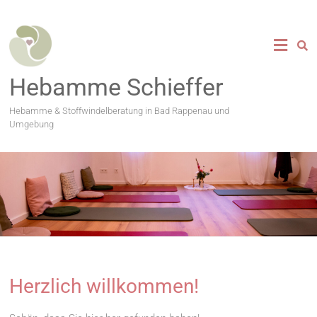
Zum
Inhalt
springen
Hebamme Schieffer
Hebamme & Stoffwindelberatung in Bad Rappenau und
Umgebung
Herzlich willkommen!