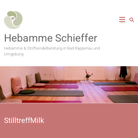
Zum
Inhalt
springen
Hebamme Schieffer
Hebamme & Stoffwindelberatung in Bad Rappenau und
Umgebung
StilltreffMilk