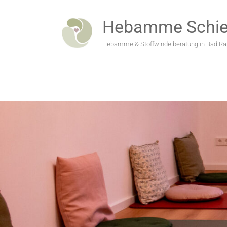
Zum
Inhalt
Hebamme Schie
springen
Hebamme & Stoffwindelberatung in Bad 